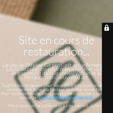
Site en cours de
restauration...
Le site de l’Atelier Girgenti est actuellement en
cours de création pour mieux refléter notre
engagement dans la conservation et la
restauration d’œuvres d’art.
Tout est mis en œuvre pour vous offrir très prochainement
un espace en ligne à la hauteur de notre savoir-faire.
Pour toute demande, vous pouvez me contacter à l'adresse
suivante :
contact@atelier-girgenti.fr
Merci pour votre patience et à très bientôt. Julien G