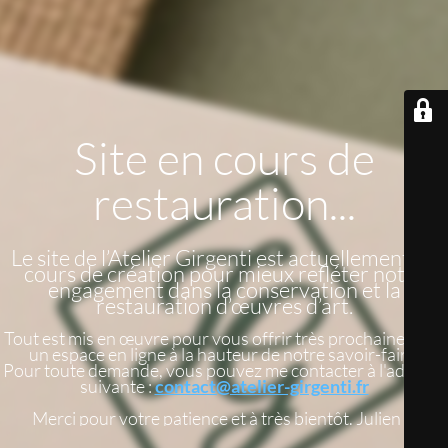
Site en cours de
restauration...
Le site de l’Atelier Girgenti est actuellement en
cours de création pour mieux refléter notre
engagement dans la conservation et la
restauration d’œuvres d’art.
Tout est mis en œuvre pour vous offrir très prochainement
un espace en ligne à la hauteur de notre savoir-faire.
Pour toute demande, vous pouvez me contacter à l'adresse
suivante :
contact@atelier-girgenti.fr
Merci pour votre patience et à très bientôt. Julien G