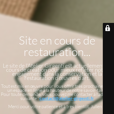
Site en cours de
restauration...
Le site de l’Atelier Girgenti est actuellement en
cours de création pour mieux refléter notre
engagement dans la conservation et la
restauration d’œuvres d’art.
Tout est mis en œuvre pour vous offrir très prochainement
un espace en ligne à la hauteur de notre savoir-faire.
Pour toute demande, vous pouvez me contacter à l'adresse
suivante :
contact@atelier-girgenti.fr
Merci pour votre patience et à très bientôt. Julien G