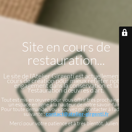
Site en cours de
restauration...
Le site de l’Atelier Girgenti est actuellement en
cours de création pour mieux refléter notre
engagement dans la conservation et la
restauration d’œuvres d’art.
Tout est mis en œuvre pour vous offrir très prochainement
un espace en ligne à la hauteur de notre savoir-faire.
Pour toute demande, vous pouvez me contacter à l'adresse
suivante :
contact@atelier-girgenti.fr
Merci pour votre patience et à très bientôt. Julien G