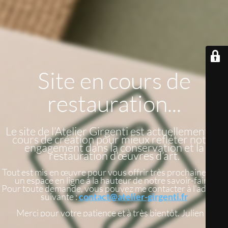
Site en cours de
restauration...
Le site de l’Atelier Girgenti est actuellement en
cours de création pour mieux refléter notre
engagement dans la conservation et la
restauration d’œuvres d’art.
Tout est mis en œuvre pour vous offrir très prochainement
un espace en ligne à la hauteur de notre savoir-faire.
Pour toute demande, vous pouvez me contacter à l'adresse
suivante :
contact@atelier-girgenti.fr
Merci pour votre patience et à très bientôt. Julien G