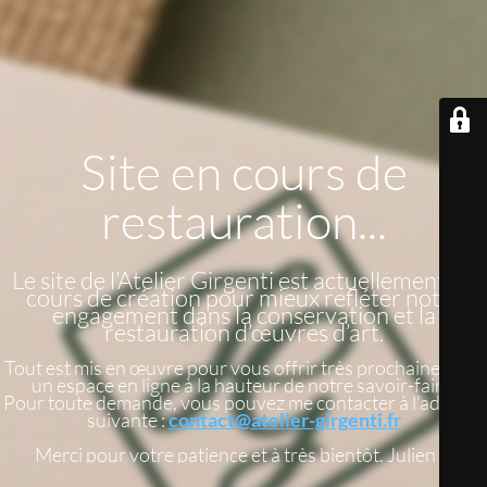
Site en cours de
restauration...
Le site de l’Atelier Girgenti est actuellement en
cours de création pour mieux refléter notre
engagement dans la conservation et la
restauration d’œuvres d’art.
Tout est mis en œuvre pour vous offrir très prochainement
un espace en ligne à la hauteur de notre savoir-faire.
Pour toute demande, vous pouvez me contacter à l'adresse
suivante :
contact@atelier-girgenti.fr
Merci pour votre patience et à très bientôt. Julien G