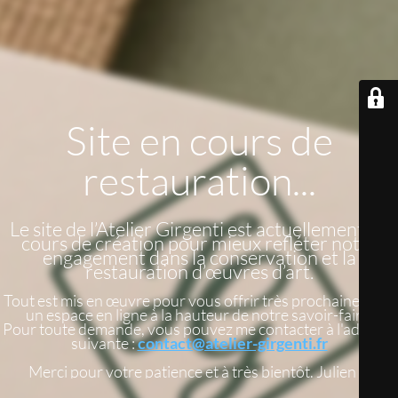
Site en cours de
restauration...
Le site de l’Atelier Girgenti est actuellement en
cours de création pour mieux refléter notre
engagement dans la conservation et la
restauration d’œuvres d’art.
Tout est mis en œuvre pour vous offrir très prochainement
un espace en ligne à la hauteur de notre savoir-faire.
Pour toute demande, vous pouvez me contacter à l'adresse
suivante :
contact@atelier-girgenti.fr
Merci pour votre patience et à très bientôt. Julien G