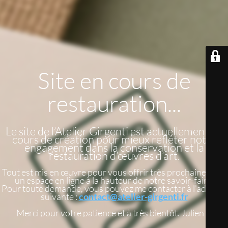
Site en cours de
restauration...
Le site de l’Atelier Girgenti est actuellement en
cours de création pour mieux refléter notre
engagement dans la conservation et la
restauration d’œuvres d’art.
Tout est mis en œuvre pour vous offrir très prochainement
un espace en ligne à la hauteur de notre savoir-faire.
Pour toute demande, vous pouvez me contacter à l'adresse
suivante :
contact@atelier-girgenti.fr
Merci pour votre patience et à très bientôt. Julien G