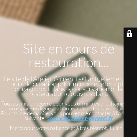
Site en cours de
restauration...
Le site de l’Atelier Girgenti est actuellement en
cours de création pour mieux refléter notre
engagement dans la conservation et la
restauration d’œuvres d’art.
Tout est mis en œuvre pour vous offrir très prochainement
un espace en ligne à la hauteur de notre savoir-faire.
Pour toute demande, vous pouvez me contacter à l'adresse
suivante :
contact@atelier-girgenti.fr
Merci pour votre patience et à très bientôt. Julien G